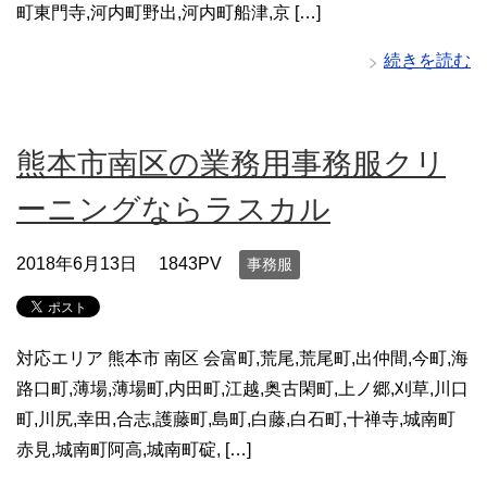
町東門寺,河内町野出,河内町船津,京 […]
続きを読む
熊本市南区の業務用事務服クリ
ーニングならラスカル
2018年6月13日
1843PV
事務服
対応エリア 熊本市 南区 会富町,荒尾,荒尾町,出仲間,今町,海
路口町,薄場,薄場町,内田町,江越,奥古閑町,上ノ郷,刈草,川口
町,川尻,幸田,合志,護藤町,島町,白藤,白石町,十禅寺,城南町
赤見,城南町阿高,城南町碇, […]