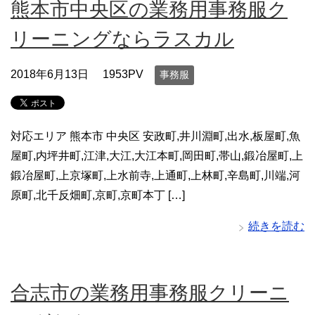
熊本市中央区の業務用事務服ク
リーニングならラスカル
2018年6月13日
1953PV
事務服
対応エリア 熊本市 中央区 安政町,井川淵町,出水,板屋町,魚
屋町,内坪井町,江津,大江,大江本町,岡田町,帯山,鍛冶屋町,上
鍛冶屋町,上京塚町,上水前寺,上通町,上林町,辛島町,川端,河
原町,北千反畑町,京町,京町本丁 […]
続きを読む
合志市の業務用事務服クリーニ