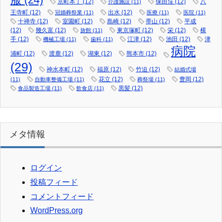
京町本丁
(12)
保田窪
(12)
八
介護施設
(11)
王寺町
(12)
出水
(12)
冠婚葬祭業
(11)
医療
(11)
医院
(11)
十禅寺
(12)
室園町
(12)
島崎
(12)
帯山
(12)
平成
(12)
幾久富
(12)
東京塚町
(12)
栄
(12)
横
旅館
(11)
手
(12)
江津
(12)
池田
(12)
津
機械工場
(11)
歯科
(11)
病院
浦町
(12)
渡鹿
(12)
湖東
(12)
熊本市
(12)
(29)
神水本町
(12)
福原
(12)
竹迫
(12)
結婚式場
花立
(12)
豊岡
(12)
(11)
自動車整備工場
(11)
葬祭場
(11)
黒髪
(12)
食品製造工場
(11)
飲食店
(11)
メタ情報
ログイン
投稿フィード
コメントフィード
WordPress.org