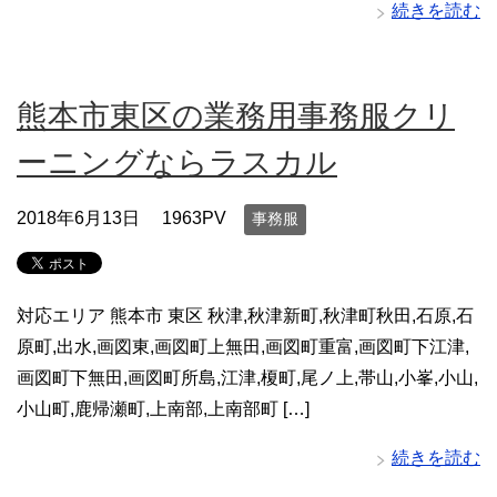
続きを読む
熊本市東区の業務用事務服クリ
ーニングならラスカル
2018年6月13日
1963PV
事務服
対応エリア 熊本市 東区 秋津,秋津新町,秋津町秋田,石原,石
原町,出水,画図東,画図町上無田,画図町重富,画図町下江津,
画図町下無田,画図町所島,江津,榎町,尾ノ上,帯山,小峯,小山,
小山町,鹿帰瀬町,上南部,上南部町 […]
続きを読む