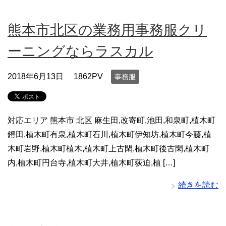
熊本市北区の業務用事務服クリ
ーニングならラスカル
2018年6月13日
1862PV
事務服
対応エリア 熊本市 北区 麻生田,改寄町,池田,和泉町,植木町
鐙田,植木町有泉,植木町石川,植木町伊知坊,植木町今藤,植
木町岩野,植木町植木,植木町上古閑,植木町後古閑,植木町
内,植木町円台寺,植木町大井,植木町荻迫,植 […]
続きを読む