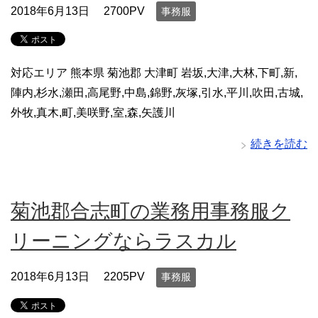
2018年6月13日
2700PV
事務服
対応エリア 熊本県 菊池郡 大津町 岩坂,大津,大林,下町,新,
陣内,杉水,瀬田,高尾野,中島,錦野,灰塚,引水,平川,吹田,古城,
外牧,真木,町,美咲野,室,森,矢護川
続きを読む
菊池郡合志町の業務用事務服ク
リーニングならラスカル
2018年6月13日
2205PV
事務服