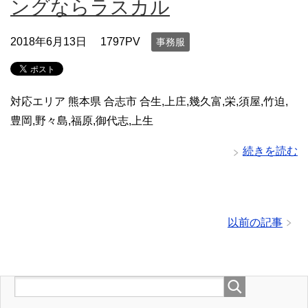
ングならラスカル
2018年6月13日
1797PV
事務服
対応エリア 熊本県 合志市 合生,上庄,幾久富,栄,須屋,竹迫,
豊岡,野々島,福原,御代志,上生
続きを読む
以前の記事