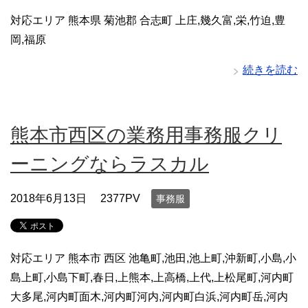
対応エリア 熊本県 菊池郡 合志町 上庄,幾久富,栄,竹迫,豊
岡,福原
続きを読む
熊本市西区の業務用事務服クリ
ーニングならラスカル
2018年6月13日
2377PV
事務服
対応エリア 熊本市 西区 池亀町,池田,池上町,沖新町,小島,小
島上町,小島下町,春日,上熊本,上高橋,上代,上松尾町,河内町
大多尾,河内町面木,河内町河内,河内町白浜,河内町岳,河内