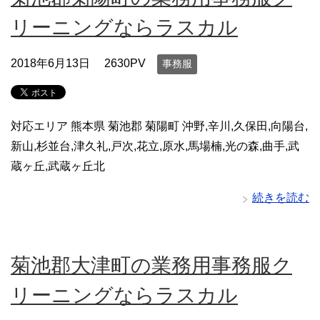
リーニングならラスカル
2018年6月13日
2630PV
事務服
対応エリア 熊本県 菊池郡 菊陽町 沖野,辛川,久保田,向陽台,
新山,杉並台,津久礼,戸次,花立,原水,馬場楠,光の森,曲手,武
蔵ヶ丘,武蔵ヶ丘北
続きを読む
菊池郡大津町の業務用事務服ク
リーニングならラスカル