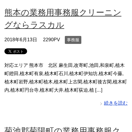
熊本の業務用事務服クリーニン
グならラスカル
2018年6月13日
2290PV
事務服
対応エリア 熊本市 北区 麻生田,改寄町,池田,和泉町,植木
町鐙田,植木町有泉,植木町石川,植木町伊知坊,植木町今藤,
植木町岩野,植木町植木,植木町上古閑,植木町後古閑,植木町
内,植木町円台寺,植木町大井,植木町荻迫,植 […]
続きを読む
菊池郡菊陽町の業務用事務服ク