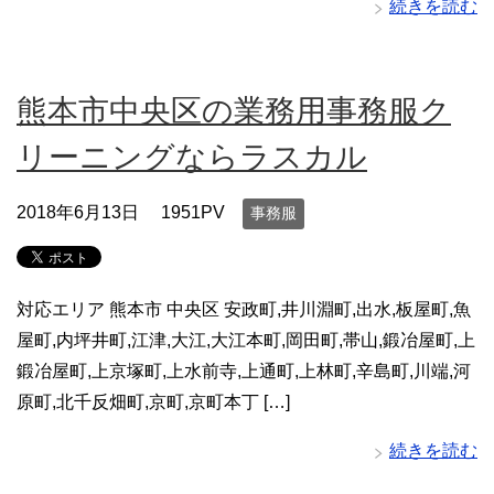
続きを読む
熊本市中央区の業務用事務服ク
リーニングならラスカル
2018年6月13日
1951PV
事務服
対応エリア 熊本市 中央区 安政町,井川淵町,出水,板屋町,魚
屋町,内坪井町,江津,大江,大江本町,岡田町,帯山,鍛冶屋町,上
鍛冶屋町,上京塚町,上水前寺,上通町,上林町,辛島町,川端,河
原町,北千反畑町,京町,京町本丁 […]
続きを読む