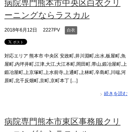
病院専門熊本市中央区白衣クリ
ーニングならラスカル
2018年6月12日
2227PV
白衣
対応エリア 熊本市 中央区 安政町,井川淵町,出水,板屋町,魚
屋町,内坪井町,江津,大江,大江本町,岡田町,帯山,鍛冶屋町,上
鍛冶屋町,上京塚町,上水前寺,上通町,上林町,辛島町,川端,河
原町,北千反畑町,京町,京町本丁 […]
続きを読む
病院専門熊本市東区事務服クリ