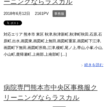
ーニングならラスカル
2018年6月12日
2161PV
事務服
対応エリア 熊本市 東区 秋津,秋津新町,秋津町秋田,石原,石
原町,出水,画図東,画図町上無田,画図町重富,画図町下江津,
画図町下無田,画図町所島,江津,榎町,尾ノ上,帯山,小峯,小山,
小山町,鹿帰瀬町,上南部,上南部町 […]
続きを読む
病院専門熊本市中央区事務服ク
リーニングならラスカル