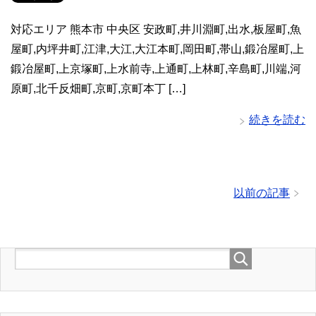
対応エリア 熊本市 中央区 安政町,井川淵町,出水,板屋町,魚
屋町,内坪井町,江津,大江,大江本町,岡田町,帯山,鍛冶屋町,上
鍛冶屋町,上京塚町,上水前寺,上通町,上林町,辛島町,川端,河
原町,北千反畑町,京町,京町本丁 […]
続きを読む
以前の記事