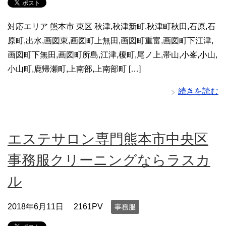
対応エリア 熊本市 東区 秋津,秋津新町,秋津町秋田,石原,石
原町,出水,画図東,画図町上無田,画図町重富,画図町下江津,
画図町下無田,画図町所島,江津,榎町,尾ノ上,帯山,小峯,小山,
小山町,鹿帰瀬町,上南部,上南部町 […]
続きを読む
エステサロン専門熊本市中央区
事務服クリーニングならラスカ
ル
2018年6月11日
2161PV
事務服