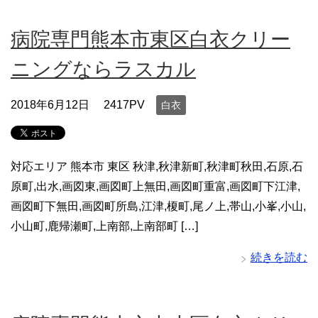
病院専門熊本市東区白衣クリー
ニングならラスカル
2018年6月12日
2417PV
白衣
対応エリア 熊本市 東区 秋津,秋津新町,秋津町秋田,石原,石
原町,出水,画図東,画図町上無田,画図町重富,画図町下江津,
画図町下無田,画図町所島,江津,榎町,尾ノ上,帯山,小峯,小山,
小山町,鹿帰瀬町,上南部,上南部町 […]
続きを読む