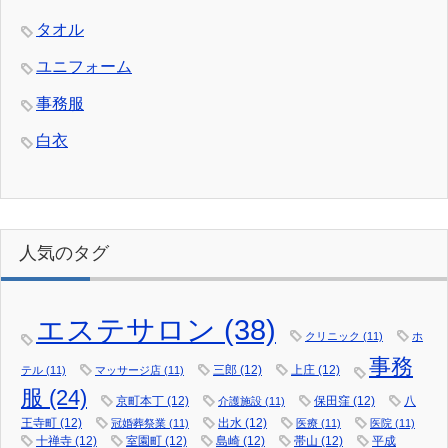
タオル
ユニフォーム
事務服
白衣
人気のタグ
エステサロン
(38)
クリニック
(11)
ホ
事務
三郎
(12)
上庄
(12)
テル
(11)
マッサージ店
(11)
服
(24)
京町本丁
(12)
保田窪
(12)
八
介護施設
(11)
王寺町
(12)
出水
(12)
冠婚葬祭業
(11)
医療
(11)
医院
(11)
十禅寺
(12)
室園町
(12)
島崎
(12)
帯山
(12)
平成