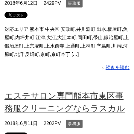
2018年6月12日
2429PV
事務服
対応エリア 熊本市 中央区 安政町,井川淵町,出水,板屋町,魚
屋町,内坪井町,江津,大江,大江本町,岡田町,帯山,鍛冶屋町,上
鍛冶屋町,上京塚町,上水前寺,上通町,上林町,辛島町,川端,河
原町,北千反畑町,京町,京町本丁 […]
続きを読む
エステサロン専門熊本市東区事
務服クリーニングならラスカル
2018年6月11日
2202PV
事務服