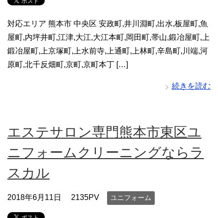
対応エリア 熊本市 中央区 安政町,井川淵町,出水,板屋町,魚
屋町,内坪井町,江津,大江,大江本町,岡田町,帯山,鍛冶屋町,上
鍛冶屋町,上京塚町,上水前寺,上通町,上林町,辛島町,川端,河
原町,北千反畑町,京町,京町本丁 […]
続きを読む
エステサロン専門熊本市東区ユ
ニフォームクリーニングならラ
スカル
2018年6月11日
2135PV
ユニフォーム