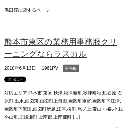
保田窪に関するページ
熊本市東区の業務用事務服クリ
ーニングならラスカル
2018年6月13日
1961PV
事務服
対応エリア 熊本市 東区 秋津,秋津新町,秋津町秋田,石原,石
原町,出水,画図東,画図町上無田,画図町重富,画図町下江津,
画図町下無田,画図町所島,江津,榎町,尾ノ上,帯山,小峯,小山,
小山町,鹿帰瀬町,上南部,上南部町 […]