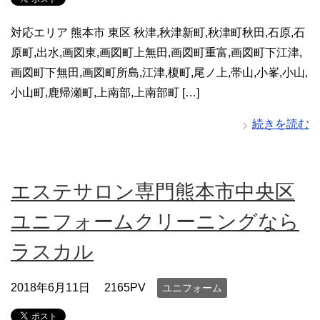
対応エリア 熊本市 東区 秋津,秋津新町,秋津町秋田,石原,石
原町,出水,画図東,画図町上無田,画図町重富,画図町下江津,
画図町下無田,画図町所島,江津,榎町,尾ノ上,帯山,小峯,小山,
小山町,鹿帰瀬町,上南部,上南部町 […]
続きを読む
エステサロン専門熊本市中央区
ユニフォームクリーニングなら
ラスカル
2018年6月11日
2165PV
ユニフォーム