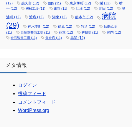
(12)
幾久富
(12)
東京塚町
(12)
栄
(12)
横
旅館
(11)
手
(12)
江津
(12)
池田
(12)
津
機械工場
(11)
歯科
(11)
病院
浦町
(12)
渡鹿
(12)
湖東
(12)
熊本市
(12)
(29)
神水本町
(12)
福原
(12)
竹迫
(12)
結婚式場
花立
(12)
豊岡
(12)
(11)
自動車整備工場
(11)
葬祭場
(11)
黒髪
(12)
食品製造工場
(11)
飲食店
(11)
メタ情報
ログイン
投稿フィード
コメントフィード
WordPress.org